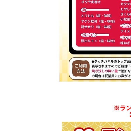
ラ
※ラン