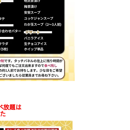
実施
べ放題は
た